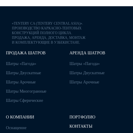
«TENTERY CA (TENTERY CENTRAL ASIA)».
ПРОИЗВОДСТВО КАРКАСНО-ТЕНТОВЫХ
КОНСТРУКЦИЙ ПОЛНОГО ЦИКЛА.
ПРОДАЖА, АРЕНДА, ДОСТАВКА, МОНТАЖ
И КОМПЛЕКТУЮЩИЕ В УЗБЕКИСТАНЕ.
ПРОДАЖА ШАТРОВ
АРЕНДА ШАТРОВ
Шатры «Пагода»
Шатры «Пагода»
Шатры Двускатные
Шатры Двускатные
Шатры Арочные
Шатры Арочные
Шатры Многогранные
Шатры Сферические
О КОМПАНИИ
ПОРТФОЛИО
КОНТАКТЫ
Оснащение