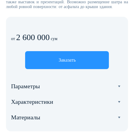
также выставок и презентаций. Возможно размещение шатра на
любой ровной поверхности: от асфальта до крыши здания.
2 600 000
от
сум
Заказать
Параметры
Ширина
Характеристики
5 метров
Общий вес
Длина
Материалы
270 кг.
5 метров
Каркас
Ветровая нагрузка
Площадь