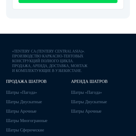
«TENTERY CA (TENTERY CENTRAL ASIA)».
ПРОИЗВОДСТВО КАРКАСНО-ТЕНТОВЫХ
КОНСТРУКЦИЙ ПОЛНОГО ЦИКЛА.
ПРОДАЖА, АРЕНДА, ДОСТАВКА, МОНТАЖ
И КОМПЛЕКТУЮЩИЕ В УЗБЕКИСТАНЕ.
ПРОДАЖА ШАТРОВ
АРЕНДА ШАТРОВ
Шатры «Пагода»
Шатры «Пагода»
Шатры Двускатные
Шатры Двускатные
Шатры Арочные
Шатры Арочные
Шатры Многогранные
Шатры Сферические